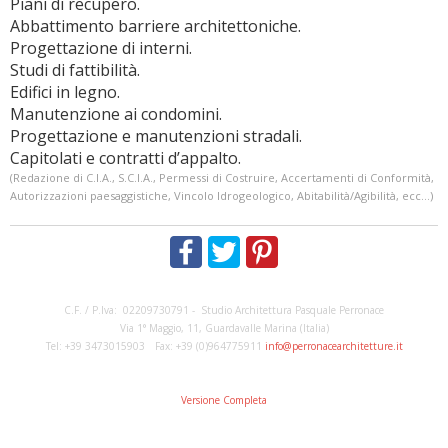
Piani di recupero.
Abbattimento barriere architettoniche.
Progettazione di interni.
Studi di fattibilità.
Edifici in legno.
Manutenzione ai condomini.
Progettazione e manutenzioni stradali.
Capitolati e contratti d’appalto.
(Redazione di C.I.A., S.C.I.A., Permessi di Costruire, Accertamenti di Conformità,
Autorizzazioni paesaggistiche, Vincolo Idrogeologico, Abitabilità/Agibilità, ecc…)
C.F. / P.Iva: 02209730791 - Studio Architettura Pasquale Perronace
Via 1° Maggio, 11, Guardavalle Marina (Italia)
Tel: +39 3473015903 Fax: +39 (0)964775911
info@perronacearchitetture.it
Versione Completa